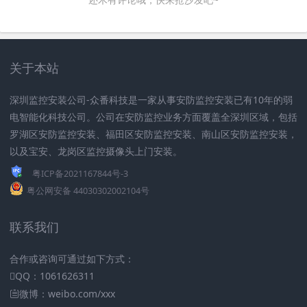
关于本站
深圳监控安装公司-众番科技是一家从事安防监控安装已有10年的弱
电智能化科技公司。公司在安防监控业务方面覆盖全深圳区域，包括
罗湖区安防监控安装、福田区安防监控安装、南山区安防监控安装，
以及宝安、龙岗区监控摄像头上门安装。
粤ICP备2021167844号-3
粤公网安备 44030302002104号
联系我们
合作或咨询可通过如下方式：
QQ：1061626311
微博：weibo.com/xxx