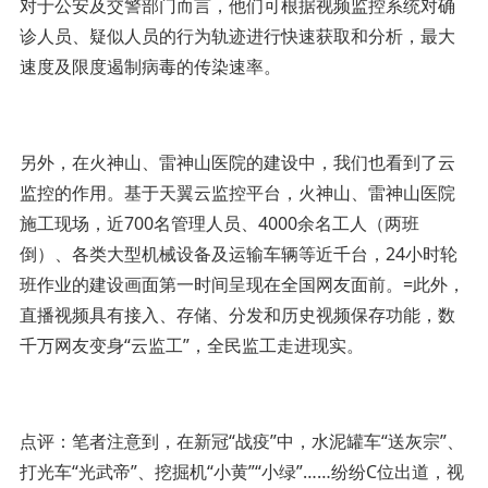
对于公安及交警部门而言，他们可根据视频监控系统对确
诊人员、疑似人员的行为轨迹进行快速获取和分析，最大
速度及限度遏制病毒的传染速率。
另外，在火神山、雷神山医院的建设中，我们也看到了云
监控的作用。基于天翼云监控平台，火神山、雷神山医院
施工现场，近700名管理人员、4000余名工人（两班
倒）、各类大型机械设备及运输车辆等近千台，24小时轮
班作业的建设画面第一时间呈现在全国网友面前。=此外，
直播视频具有接入、存储、分发和历史视频保存功能，数
千万网友变身“云监工”，全民监工走进现实。
点评：笔者注意到，在新冠“战疫”中，水泥罐车“送灰宗”、
打光车“光武帝”、挖掘机“小黄”“小绿”……纷纷C位出道，视