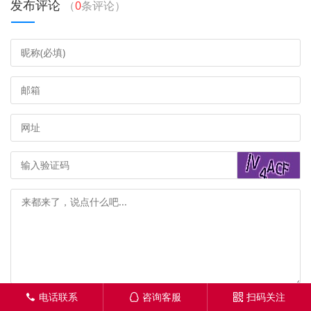
发布评论
（
0
条评论）
电话联系
咨询客服
扫码关注
󦁁
󦊱
󦦡
发布评论